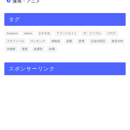
漫画・アニメ
タグ
Amazon
mineo
おすすめ
アフィリエイト
ザ・ファブル
ブログ
プロフィール
ランキング
体験談
副業
家電
広告代理店
格安SIM
水族館
漫画
総選挙
転職
スポンサーリンク